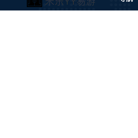
介绍
易
✅✅易游·(中国区)体育官方网站-YY
典型案
SPORTS💖『 财运滚滚,大吉大利』💖
易游,易游·体育,yy易游,米乐YY易游快
企业文
速注册链接入口🎯、APP下载📱、平
服务种
台首页及登录服务。作为中国区领先
接洽
易游
的平台,为用户提供安全、稳定的注册
体验,24小时客服随时在线支持。立即
前往官网,轻松注册,畅享高品质平台服
务