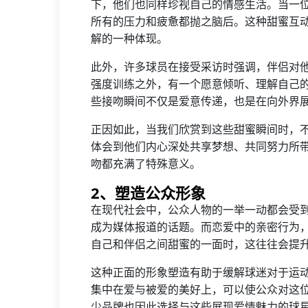
下，他们也同样珍视自己的情感生活。当一
所有的压力和疲惫都抛之脑后。这种甜蜜互
解的一种体现。
此外，许多球员在接受采访时强调，伴侣对
强度训练之外，有一个愿意倾听、理解自己
些接吻瞬间不仅是爱意传递，也是在向外界
正因如此，当我们欣赏到这些甜蜜瞬间时，
体会到他们内心深处共享梦想、共同努力所
吻都充满了特殊意义。
2、塑造公众形象
在现代社会中，公众人物的一举一动都会受
成为媒体报道的话题。而恋爱中的亲密行为
自己和伴侣之间甜蜜的一面时，这往往会提
这种正面的形象塑造有助于缓解球迷对于运
集中在爱与被爱的美好上，可以使公众对这
少品牌也因此选择与这些展现爱情魅力的球