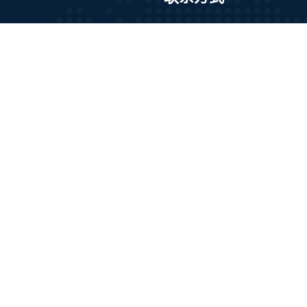
游
深圳市宝安区福永街道桥
世峰大厦1009室
例
13736486144
化
artful@icloud.com
类
工作：9:00-6:00
·体育