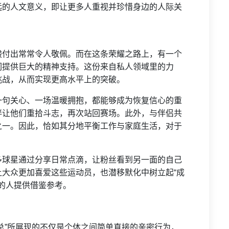
远的人文意义，即让更多人重视并珍惜身边的人际关
酸付出常常令人敬佩。而在这条荣耀之路上，有一个
们提供巨大的精神支持。这份来自私人领域里的力
挑战，从而实现更高水平上的突破。
一句关心、一场温暖拥抱，都能够成为恢复信心的重
伴让他们重拾斗志，再次站回赛场。此外，与伴侣共
之一。因此，恰如其分地平衡工作与家庭生活，对于
多球星通过分享日常点滴，让粉丝看到另一面的自己
大众更加喜爱这些运动员，也潜移默化中树立起“成
想的人提供借鉴参考。
总”所展现的不仅是个体之间简单直接的亲密行为，