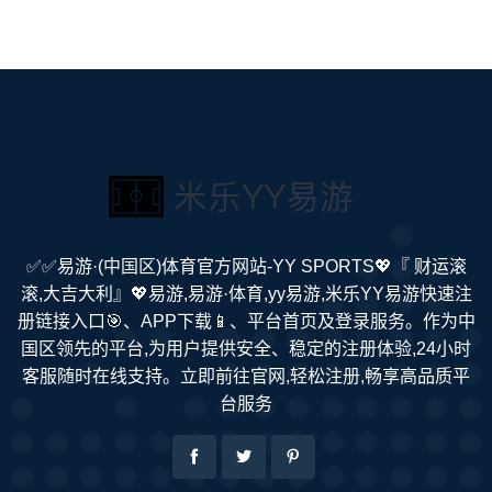
✅✅易游·(中国区)体育官方网站-YY SPORTS💖『 财运滚
滚,大吉大利』💖易游,易游·体育,yy易游,米乐YY易游快速注
册链接入口🎯、APP下载📱、平台首页及登录服务。作为中
国区领先的平台,为用户提供安全、稳定的注册体验,24小时
客服随时在线支持。立即前往官网,轻松注册,畅享高品质平
台服务