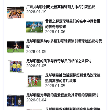
广州排球队创历史新高排球耐力排名引发热议
2026-01-19
雷霆之脚足球明星们的名字中藏着雷
的传奇与荣耀
2026-01-06
足球明星罗纳尔多精彩颠球表演引发球迷热议与赞
叹
2026-01-05
足球明星的风采与传奇球员的相似之处探讨
2026-01-05
足球明星挑战话题标签引发热议球迷
热情高涨的背后故事
2026-01-05
足球明星对华裔的喜爱程度及其背后的原因探讨
2026-01-04
足球明星保姆精彩视频合集带你领略