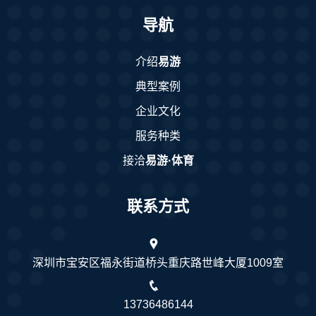
导航
介绍
易游
典型案例
企业文化
服务种类
接洽
易游·体育
联系方式
深圳市宝安区福永街道桥头重庆路世峰大厦1009室
13736486144