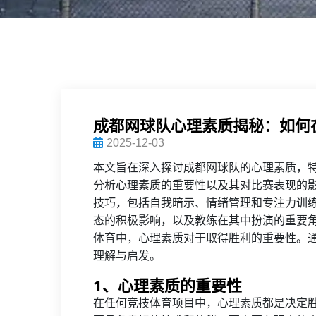
成都网球队心理素质揭秘：如何
2025-12-03
本文旨在深入探讨成都网球队的心理素质，
分析心理素质的重要性以及其对比赛表现的
技巧，包括自我暗示、情绪管理和专注力训
态的积极影响，以及教练在其中扮演的重要
体育中，心理素质对于取得胜利的重要性。
理解与启发。
1、心理素质的重要性
在任何竞技体育项目中，心理素质都是决定