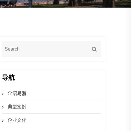
导航
介绍
易游
典型案例
企业文化