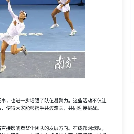
赛事，也进一步增强了队伍凝聚力。这些活动不仅让
系，使得大家能够携手共渡难关，共同迎接挑战。
格直接影响着整个团队的发展方向。在成都网球队，