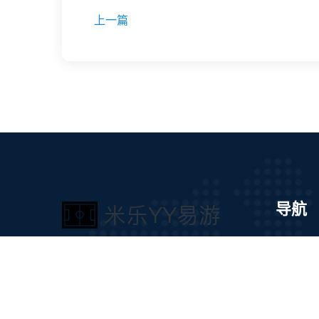
上一篇
导航
介绍
易
✅✅易游·(中国区)体育官方网站-YY
典型案
SPORTS💖『 财运滚滚,大吉大利』💖
易游,易游·体育,yy易游,米乐YY易游快
企业文
速注册链接入口🎯、APP下载📱、平