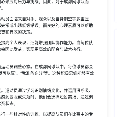
内心来应对压力与挑战。因此，对于成都网球队而
键。
运动员面临来自对手、观众以及自身期望等多重压
挥失常或出现低级错误。而良好的心理素质可以帮助
理智和有效的决策。
能提高个人表现，还能增强团队协作能力。当每位队
也会因此受益，实现更高效的配合与战术执行。
助运动员调整心态。在成都网球队中，每位球员都会
可以赢”、“我准备充分”等。这种积极思维能够有效
能。运动员通过学习识别情绪变化，并运用深呼吸、
员感到紧张或失落时，他们会选择短暂离场，通过调
比赛状态。
进行一些针对性的训练，以提高队员们在比赛中的专