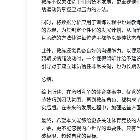
教练不仅关注选手们的技术发展，更重视他
助运动员掌握应对压力的方法。
同时，将数据分析应用于训练过程中也是教
的表现，为其制定个性化的发展计划，从而
且系统的方法使得每位选手都能以最佳状态
此外，教练还需具备良好的沟通能力，以便
颈期或情绪波动时，一个懂得倾听并给予建
引导对于建立球员信任非常关键，也为长期
总结：
综上所述，在激烈竞争的体育赛事中，优秀
节技巧到团队氛围，再到教练角色，都构成
实后盾。在未来的发展过程中，加强这些方
最终，希望本文能够给更多关注体育竞技的
之余，更不能忽视内心世界的重要性。只有
破极限、超越自我的目标。