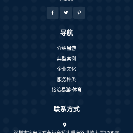
导航
介绍
易游
典型案例
企业文化
服务种类
接洽
易游·体育
联系方式
深圳市宝安区福永街道桥头重庆路世峰大厦1009室