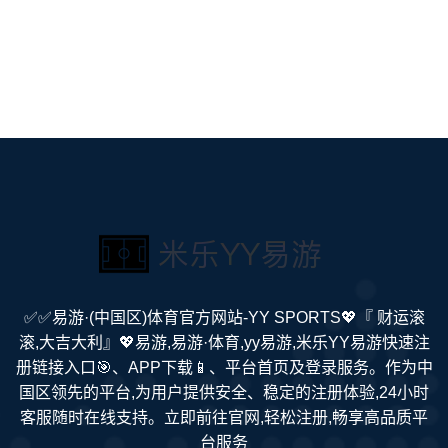
✅✅易游·(中国区)体育官方网站-YY SPORTS💖『 财运滚
滚,大吉大利』💖易游,易游·体育,yy易游,米乐YY易游快速注
册链接入口🎯、APP下载📱、平台首页及登录服务。作为中
国区领先的平台,为用户提供安全、稳定的注册体验,24小时
客服随时在线支持。立即前往官网,轻松注册,畅享高品质平
台服务