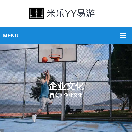
企业文化
首页
企业文化