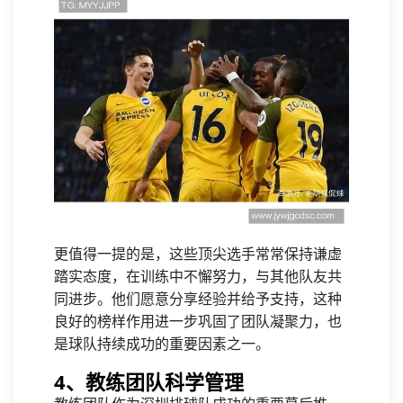
更值得一提的是，这些顶尖选手常常保持谦虚
踏实态度，在训练中不懈努力，与其他队友共
同进步。他们愿意分享经验并给予支持，这种
良好的榜样作用进一步巩固了团队凝聚力，也
是球队持续成功的重要因素之一。
4、教练团队科学管理