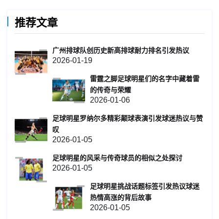
推荐文章
广州排球队创历史新高排球耐力排名引发热议
2026-01-19
雷霆之脚足球明星们的名字中藏着雷
的传奇与荣耀
2026-01-06
足球明星罗纳尔多精彩颠球表演引发球迷热议与赞
叹
2026-01-05
足球明星的风采与传奇球员的相似之处探讨
2026-01-05
足球明星挑战话题标签引发热议球迷
热情高涨的背后故事
2026-01-05