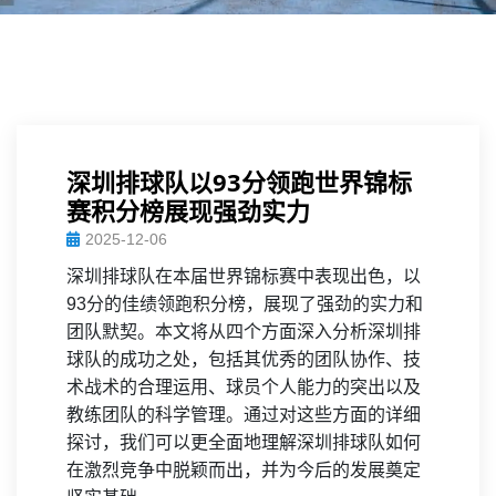
深圳排球队以93分领跑世界锦标
赛积分榜展现强劲实力
2025-12-06
深圳排球队在本届世界锦标赛中表现出色，以
93分的佳绩领跑积分榜，展现了强劲的实力和
团队默契。本文将从四个方面深入分析深圳排
球队的成功之处，包括其优秀的团队协作、技
术战术的合理运用、球员个人能力的突出以及
教练团队的科学管理。通过对这些方面的详细
探讨，我们可以更全面地理解深圳排球队如何
在激烈竞争中脱颖而出，并为今后的发展奠定