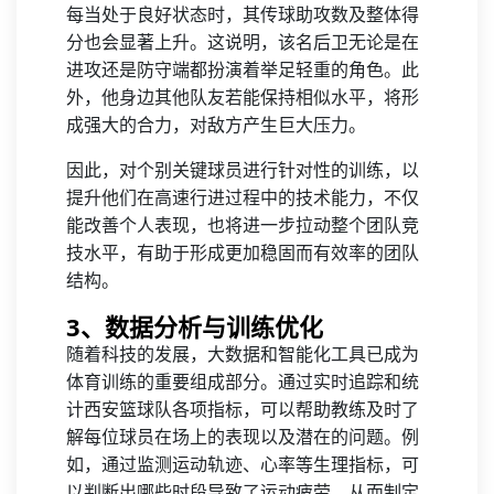
每当处于良好状态时，其传球助攻数及整体得
分也会显著上升。这说明，该名后卫无论是在
进攻还是防守端都扮演着举足轻重的角色。此
外，他身边其他队友若能保持相似水平，将形
成强大的合力，对敌方产生巨大压力。
因此，对个别关键球员进行针对性的训练，以
提升他们在高速行进过程中的技术能力，不仅
能改善个人表现，也将进一步拉动整个团队竞
技水平，有助于形成更加稳固而有效率的团队
结构。
3、数据分析与训练优化
随着科技的发展，大数据和智能化工具已成为
体育训练的重要组成部分。通过实时追踪和统
计西安篮球队各项指标，可以帮助教练及时了
解每位球员在场上的表现以及潜在的问题。例
如，通过监测运动轨迹、心率等生理指标，可
以判断出哪些时段导致了运动疲劳，从而制定