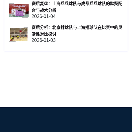
赛后复盘：上海乒乓球队与成都乒乓球队的默契配
合与战术分析
2026-01-04
赛后分析：北京排球队与上海排球队在比赛中的灵
活性对比探讨
2026-01-03