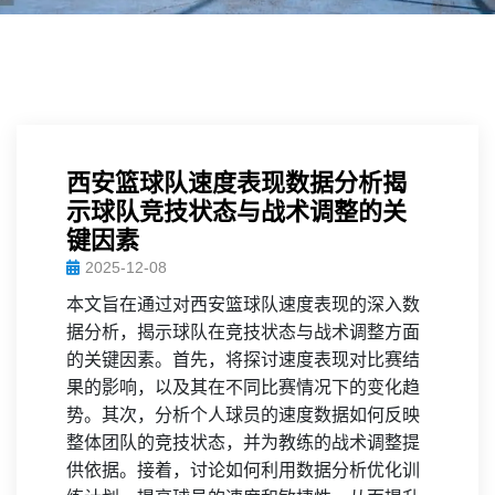
西安篮球队速度表现数据分析揭
示球队竞技状态与战术调整的关
键因素
2025-12-08
本文旨在通过对西安篮球队速度表现的深入数
据分析，揭示球队在竞技状态与战术调整方面
的关键因素。首先，将探讨速度表现对比赛结
果的影响，以及其在不同比赛情况下的变化趋
势。其次，分析个人球员的速度数据如何反映
整体团队的竞技状态，并为教练的战术调整提
供依据。接着，讨论如何利用数据分析优化训