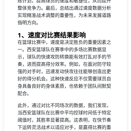
练计划，提高球员的速度和敏捷性，从而提升
整体竞争力。最后，总结出通过速度数据分析
实现精准战术调整的重要性，为未来发展道路
指明方向。
1、速度对比赛结果影响
在篮球比赛中，速度是决定胜负的重要因素之
一。西安篮球队在赛季中的多场比赛数据显
示，球队的快速攻防转换能有效打乱对手的节
奏，进而提高得分效率。例如，在面对防守较
强的对手时，迅速发动快攻往往能够创造出更
好的得分机会。这种快速反应不仅需要球员自
身具备良好的身体素质，也依赖于团队间默契
配合。
此外，通过对比不同场次的数据，我们发现，
当西安篮球队在比赛中平均控球时间低于特定
阈值时，其胜率显著提高。这表明，在快节奏
下运转灵活战术以适应对手，是赢得比赛的重