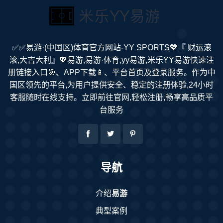
✅✅易游·(中国区)体育官方网站-YY SPORTS💖『 财运滚
滚,大吉大利』💖易游,易游·体育,yy易游,米乐YY易游快速注
册链接入口🎯、APP下载📱、平台首页及登录服务。作为中
国区领先的平台,为用户提供安全、稳定的注册体验,24小时
客服随时在线支持。立即前往官网,轻松注册,畅享高品质平
台服务
导航
介绍
易游
典型案例