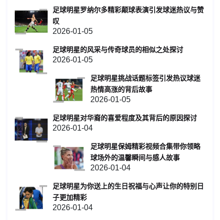
足球明星罗纳尔多精彩颠球表演引发球迷热议与赞
叹
2026-01-05
足球明星的风采与传奇球员的相似之处探讨
2026-01-05
足球明星挑战话题标签引发热议球迷
热情高涨的背后故事
2026-01-05
足球明星对华裔的喜爱程度及其背后的原因探讨
2026-01-04
足球明星保姆精彩视频合集带你领略
球场外的温馨瞬间与感人故事
2026-01-04
足球明星为你送上的生日祝福与心声让你的特别日
子更加精彩
2026-01-04