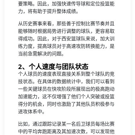
要策略。因此，加强快速传导球和定位投篮能
力，将有助于提升整体成绩。
从历史赛事来看，那些善于控制比赛节奏并且
能够随时根据局势进行调整的球队，更容易取
得成功。因此，对于西安篮球队来说，加大训
练力度，提高球员对于高速攻防转换能力，是
当前急需解决的问题。
2、个人速度与团队状态
个人球员的速度表现直接关系到整个球队的竞
技状态。在具体的数据统计中，我们可以看到
一些关键球员在快攻阶段所展现出的极高跑动
加速能力，这不仅增强了他们个人突破或投篮
得分的机会，同时也激励了其他队员积极参与
进攻体系中。
比如，通过跟踪记录某一名后卫球员每场比赛
中的平均奔跑距离及其加速次数，可以发现他