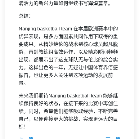
满活力的新兴力量如何继续书写辉煌篇章。
总结：
Nanjing basketball team 在本届欧洲赛事中的
优异表现，是多方面因素共同作用下取得的重
要成果。从精妙绝伦的战术到核心球员超凡脱
俗，再到教练组高效运作，以及精彩瞬间频频
出现，都展示出了这支球队无与伦比的综合实
力。这样出色的一年，无疑让中国体育界倍感
振奋，也让更多人关注到这项运动的发展前
景。
未来我们期待Nanjing basketball team 能够继
续保持良好的状态，在接下来的比赛中再创佳
绩。同时，希望他们能够吸取经验，不断完善
自己，以便迎接更大的挑战，实现更远大的目
标！