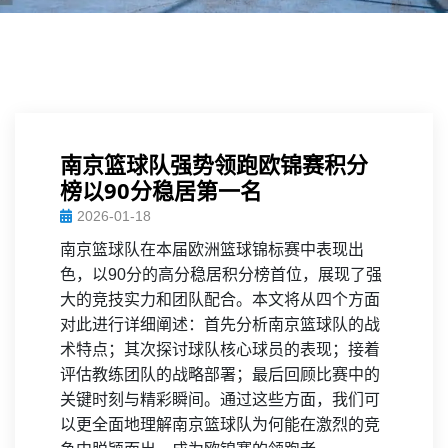
南京篮球队强势领跑欧锦赛积分
榜以90分稳居第一名
2026-01-18
南京篮球队在本届欧洲篮球锦标赛中表现出
色，以90分的高分稳居积分榜首位，展现了强
大的竞技实力和团队配合。本文将从四个方面
对此进行详细阐述：首先分析南京篮球队的战
术特点；其次探讨球队核心球员的表现；接着
评估教练团队的战略部署；最后回顾比赛中的
关键时刻与精彩瞬间。通过这些方面，我们可
以更全面地理解南京篮球队为何能在激烈的竞