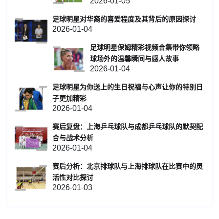
2026-01-05
足球明星对华裔的喜爱程度及其背后的原因探讨
2026-01-04
足球明星保姆精彩视频合集带你领略
球场外的温馨瞬间与感人故事
2026-01-04
足球明星为你送上的生日祝福与心声让你的特别日
子更加精彩
2026-01-04
赛后复盘：上海乒乓球队与成都乒乓球队的默契配
合与战术分析
2026-01-04
赛后分析：北京排球队与上海排球队在比赛中的灵
活性对比探讨
2026-01-03